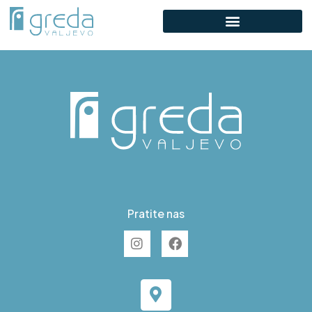
C S18
Pratite nas