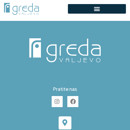
C S77
Pratite nas