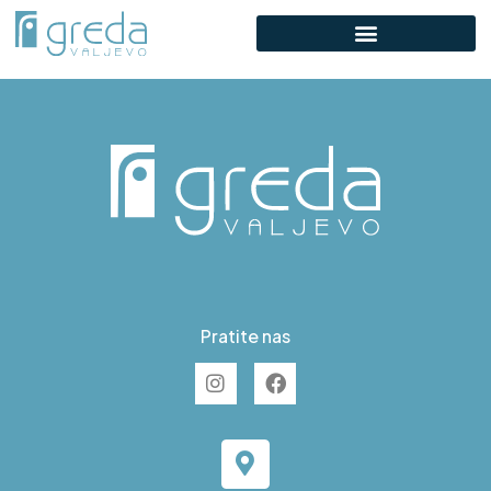
C S87
Pratite nas