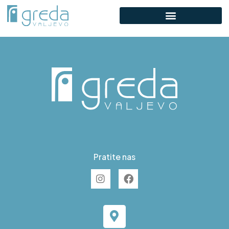
D S49
Pratite nas