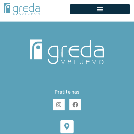
E S41
Pratite nas