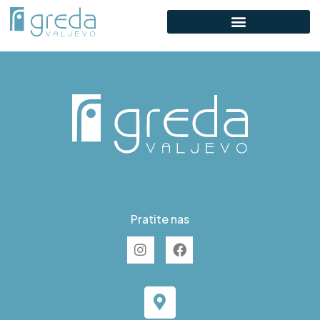
F S17
Pratite nas