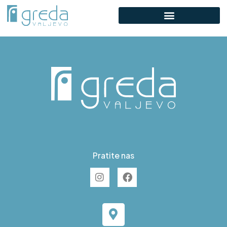
F S27
Pratite nas